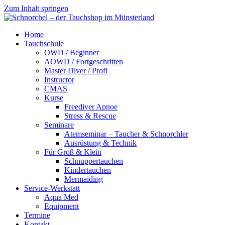
Zum Inhalt springen
Schnorchel
Schnorchel
Home
–
–
Tauchschule
der
der
OWD / Beginner
Tauchshop
Tauchshop
AOWD / Fortgeschritten
im
im
Master Diver / Profi
Münsterland
Münsterland
Instructor
CMAS
Kurse
Freediver Apnoe
Stress & Rescue
Seminare
Atemseminar – Taucher & Schnorchler
Ausrüstung & Technik
Für Groß & Klein
Schnuppertauchen
Kindertauchen
Mermaiding
Service-Werkstatt
Aqua Med
Equipment
Termine
Kontakt