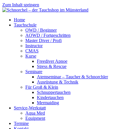
Zum Inhalt springen
Schnorchel
Schnorchel
Home
–
–
Tauchschule
der
der
OWD / Beginner
Tauchshop
Tauchshop
AOWD / Fortgeschritten
im
im
Master Diver / Profi
Münsterland
Münsterland
Instructor
CMAS
Kurse
Freediver Apnoe
Stress & Rescue
Seminare
Atemseminar – Taucher & Schnorchler
Ausrüstung & Technik
Für Groß & Klein
Schnuppertauchen
Kindertauchen
Mermaiding
Service-Werkstatt
Aqua Med
Equipment
Termine
Kontakt