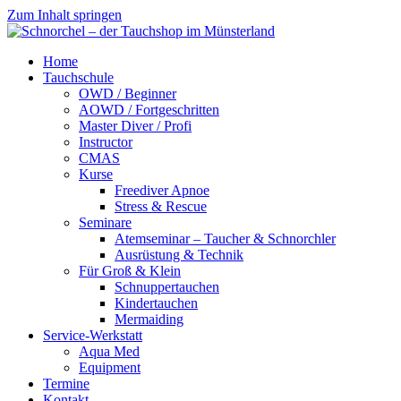
Zum Inhalt springen
Schnorchel
Schnorchel
Home
–
–
Tauchschule
der
der
OWD / Beginner
Tauchshop
Tauchshop
AOWD / Fortgeschritten
im
im
Master Diver / Profi
Münsterland
Münsterland
Instructor
CMAS
Kurse
Freediver Apnoe
Stress & Rescue
Seminare
Atemseminar – Taucher & Schnorchler
Ausrüstung & Technik
Für Groß & Klein
Schnuppertauchen
Kindertauchen
Mermaiding
Service-Werkstatt
Aqua Med
Equipment
Termine
Kontakt